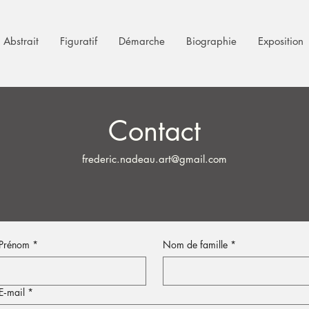
Abstrait
Figuratif
Démarche
Biographie
Exposition
Contact
frederic.nadeau.art@gmail.com
Prénom
*
Nom de famille
*
E‑mail
*